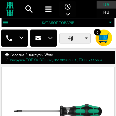
UA
RU
КАТАЛОГ
ТОВАРІВ
0
Головна
викрутки Wera
Викрутка TORX® BO 367, 05138265001, TX 30×115мм