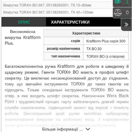
Пере
1
676
Викрутка TORX® BO 367, 05138260001, TX 10×80мм
грн.
972
Викрутка TORX® BO 367, 05138266001, TX 40×130мм
грн.
Порі
0
676
Викрутка TORX® BO 367, 05138257001, TX 7×60мм
грн.
ОПИС
ХАРАКТЕРИСТИКИ
676
Викрутка TORX® BO 367, 05138258001, TX 8×60мм
грн.
Високоякісна
Характеристики
676
Викрутка TORX® BO 367, 05138259001, TX 9×60мм
грн.
викрутка Kraftform
685
Викрутка TORX® BO 367, 05138261001, TX 15×80мм
серія
грн.
Kraftform Plus серія 300
Plus.
856
Викрутка TORX® BO 367, 05138269001, TX 15×300мм
грн.
розмір накінечника
TX BO 30
856
Викрутка TORX® BO 367, 05138270001, TX 20×300мм
грн.
тип наконечника
TORX® BO (з отвором)
750
Викрутка TORX® BO 367, 05138263001, TX 25×100мм
грн.
Багатокомпонентна ручка Kraftform для роботи в швидкому й
821
Викрутка TORX® BO 367, 05138264001, TX 27×115мм
грн.
щадному режимі. Гвинти TORX® BO мають в профілі штифт
873
Викрутка TORX® BO 367, 05138265001, TX 30×115мм
грн.
секретку. Це виключає несанкціонований доступ до з'єднання,
тому що звичайні інструменти TORX® до таких гвинтів не
підходять. Тільки спеціальні інструменти TORX® BO мають
отвір, в яке входить штифт секретка. Наконечник Wera Black
Point і трудомісткий процес гарту забезпечують довгий термін
служби наконечника, підвищений захист від корозії і точність
роботи. Шестигранний край ручки запобігає набридливу
перекочування викрутки на робочому місці. З маркуванням
ручки для полегшеного відбору і сортування інструментів.
Більше інформації ...