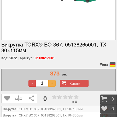
Викрутка TORX® BO 367, 05138265001, TX
30×115мм
Код:
2072
| Артикул:
05138265001
Wera
873
грн.
Купити
-
+
0
Коши
0
0
703
Відк
0
Викрутка TORX® BO 367, 05138262001, TX 20×100мм
грн.
829
Викрутка TORX® BO 367, 05138268001, TX 10×300мм
грн.