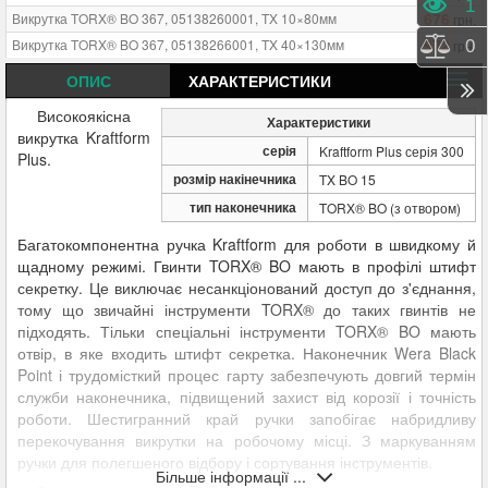
Пере
1
676
Викрутка TORX® BO 367, 05138260001, TX 10×80мм
грн.
972
Викрутка TORX® BO 367, 05138266001, TX 40×130мм
грн.
Порі
0
676
Викрутка TORX® BO 367, 05138257001, TX 7×60мм
грн.
ОПИС
ХАРАКТЕРИСТИКИ
676
Викрутка TORX® BO 367, 05138258001, TX 8×60мм
грн.
Високоякісна
Характеристики
676
Викрутка TORX® BO 367, 05138259001, TX 9×60мм
грн.
викрутка Kraftform
685
Викрутка TORX® BO 367, 05138261001, TX 15×80мм
серія
грн.
Kraftform Plus серія 300
Plus.
856
Викрутка TORX® BO 367, 05138269001, TX 15×300мм
грн.
розмір накінечника
TX BO 15
856
Викрутка TORX® BO 367, 05138270001, TX 20×300мм
грн.
тип наконечника
TORX® BO (з отвором)
750
Викрутка TORX® BO 367, 05138263001, TX 25×100мм
грн.
Багатокомпонентна ручка Kraftform для роботи в швидкому й
821
Викрутка TORX® BO 367, 05138264001, TX 27×115мм
грн.
щадному режимі. Гвинти TORX® BO мають в профілі штифт
873
Викрутка TORX® BO 367, 05138265001, TX 30×115мм
грн.
секретку. Це виключає несанкціонований доступ до з'єднання,
тому що звичайні інструменти TORX® до таких гвинтів не
підходять. Тільки спеціальні інструменти TORX® BO мають
отвір, в яке входить штифт секретка. Наконечник Wera Black
Point і трудомісткий процес гарту забезпечують довгий термін
служби наконечника, підвищений захист від корозії і точність
роботи. Шестигранний край ручки запобігає набридливу
перекочування викрутки на робочому місці. З маркуванням
ручки для полегшеного відбору і сортування інструментів.
Більше інформації ...