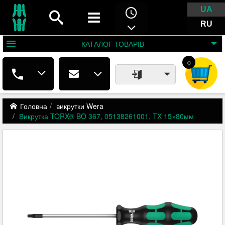
UA
RU
КАТАЛОГ
ТОВАРІВ
0
Головна
викрутки Wera
Викрутка TORX® BO 367, 05138261001, TX 15×80мм