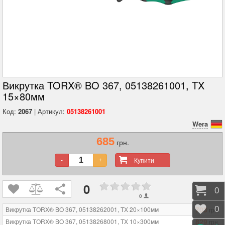
Викрутка TORX® BO 367, 05138261001, TX
15×80мм
Код:
2067
| Артикул:
05138261001
Wera
685
грн.
Купити
-
+
0
Коши
0
0
703
Відк
0
Викрутка TORX® BO 367, 05138262001, TX 20×100мм
грн.
829
Викрутка TORX® BO 367, 05138268001, TX 10×300мм
грн.