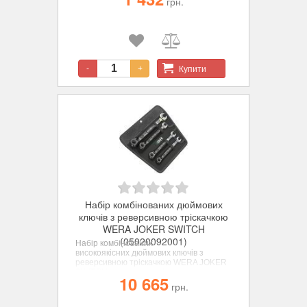
грн.
гайку.
Купити
-
+
Набір комбінованих дюймових
ключів з реверсивною тріскачкою
WERA JOKER SWITCH
(05020092001)
Набір комбінованих
високоякісних
дюймових ключів з
реверсивною тріскачкою WERA JOKER
SWITCH з вигнутою тріскачкою та
10 665
перемикачем реверсу фірми Wera.
грн.
Набір містить 4 дюймові ключі у міцній
сумці.