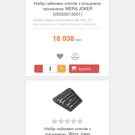
Набір гайкових ключів з кільцевою
тріскачкою WERA JOKER
(05020013001)
Набір нового покоління містить 11
високоякісних комбінованих гайкових
ключів з тріскачкою фірми Wera у міцній
сумці. З функцією фіксацій за
18 038
допомогою металевої пластини у
грн.
ріжковій частині, яка знижує ризик
втратити гвинт або гайку.
Купити
-
+
Набір гайкових ключів з
тріскачкою, Wera Joker