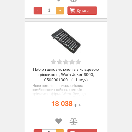
Купити
-
+
Набір гайкових ключів з кільцевою
тріскачкою, Wera Joker 6000,
05020013001 (11штук)
Нове покоління високоякісних
комбінованих гайкових ключів з
тріскачкою фірми Wera. Все, що
повинен робити гайковий ключ, і навіть
18 038
багато більше - швидше, краще,
грн.
красивіше - прямо-таки справжній
JOKER. Набір містить 11 ключів у міцній
сумці. Для шестигранних гвинтів та
гайок.