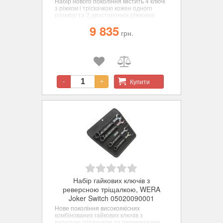
Набір н
ового покоління містить
4 ключі
з ріжком і тріскачкою кожен одного
розміру та 2 двосторонніх ріжкових
ключі різних розмірів
фірми Wera у
9 835
міцній сумці. З функцією фіксацій за
грн.
допомогою металевої пластини у
ріжковій частині, яка знижує ризик
втратити гвинт або гайку.
Купити
-
+
Набір гайкових ключів з
реверсною тріщалкою, WERA
Joker Switch 05020090001
Нове покоління високоякісних
комбінованих гайкових ключів з
вигнутою тріскачкою та перемикачем