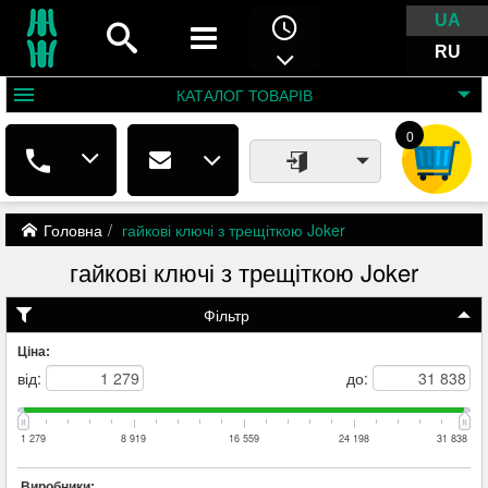
UA
RU
КАТАЛОГ
ТОВАРІВ
0
Головна
гайкові ключі з трещіткою Joker
гайкові ключі з трещіткою Joker
Фільтр
Ціна:
від:
до:
1 279
8 919
16 559
24 198
31 838
Виробники: