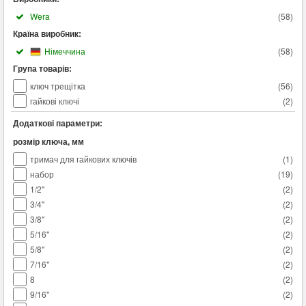
Wera
(
58
)
Країна виробник:
Німеччина
(
58
)
Група товарів:
ключ трещітка
(
56
)
гайкові ключі
(
2
)
Додаткові параметри:
розмір ключа, мм
тримач для гайкових ключів
(
1
)
набор
(
19
)
1/2"
(
2
)
3/4"
(
2
)
3/8"
(
2
)
5/16"
(
2
)
5/8"
(
2
)
7/16"
(
2
)
8
(
2
)
9/16"
(
2
)