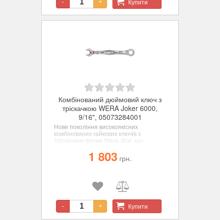
Купити
-
+
Комбінований дюймовий ключ з
тріскачкою WERA Joker 6000,
9/16", 05073284001
Нове покоління високоякісних
комбінованих гайкових ключів з
тріскачкою фірми Wera. Все, що
повинен робити гайковий ключ, і навіть
1 803
багато більше - швидше, краще,
грн.
красивіше - прямо-таки справжній
JOKER. Для шестигранних гвинтів та
гайок.
Купити
-
+