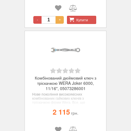
Купити
-
+
Комбінований дюймовий ключ з
тріскачкою WERA Joker 6000,
11/16", 05073286001
Нове покоління високоякісних
комбінованих гайкових ключів з
тріскачкою фірми Wera. Все, що
повинен робити гайковий ключ, і навіть
2 115
багато більше - швидше, краще,
грн.
красивіше - прямо-таки справжній
JOKER. Для шестигранних гвинтів та
гайок.