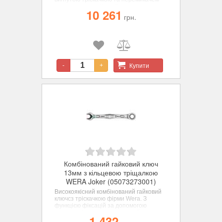
реверсу фірми Wera. Все, що повинен
10 261
робити гайковий ключ, і навіть багато
грн.
більше - швидше, краще, красивіше -
прямо-таки справжній JOKER. Набір
містить 4 ключі у міцній сумці. Для
шестигранних гвинтів та гайок. З
функцією фіксацій за допомогою
металевої пластини у ріжковій частині,
яка знижує ризик втратити гвинт або
Купити
-
+
гайку.
Комбінований гайковий ключ
13мм з кільцевою тріщалкою
WERA Joker (05073273001)
Високоякісний комбінований гайковий
ключсз тріскачкою фірми Wera. З
функцією фіксацій за допомогою
металевої пластини у ріжковій частині,
1 432
яка знижує ризик втратити гвинт або