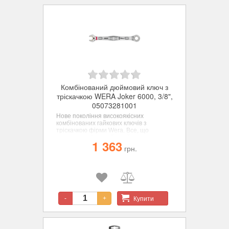
Комбінований дюймовий ключ з
тріскачкою WERA Joker 6000, 3/8",
05073281001
Нове покоління високоякісних
комбінованих гайкових ключів з
тріскачкою фірми Wera. Все, що
повинен робити гайковий ключ, і навіть
1 363
багато більше - швидше, краще,
грн.
красивіше - прямо-таки справжній
JOKER. Для шестигранних гвинтів та
гайок.
Купити
-
+