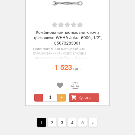
Комбінований дюймовий ключ з
тріскачкою WERA Joker 6000, 1/2",
05073283001
Нове покоління високоякісних
комбінованих гайкових ключів з
тріскачкою фірми Wera. Все, що
повинен робити гайковий ключ, і навіть
1 523
багато більше - швидше, краще,
грн.
красивіше - прямо-таки справжній
JOKER. Для шестигранних гвинтів та
гайок.
Купити
-
+
1
2
3
4
5
»