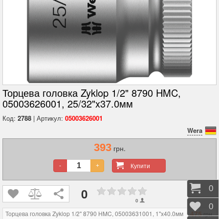
Торцева головка Zyklop 1/2" 8790 HMC,
05003626001, 25/32"x37.0мм
Код:
2788
| Артикул:
05003626001
Wera
393
грн.
Купити
-
+
Коши
0
0
0
Відк
0
475
Торцева головка Zyklop 1/2" 8790 HMC, 05003631001, 1"x40.0мм
грн.