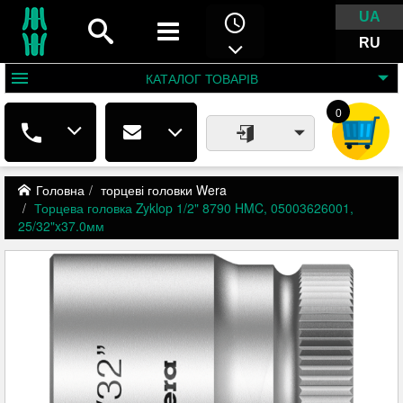
UA
RU
КАТАЛОГ
ТОВАРІВ
0
Головна
торцеві головки Wera
Торцева головка Zyklop 1/2" 8790 HMC, 05003626001,
25/32"x37.0мм