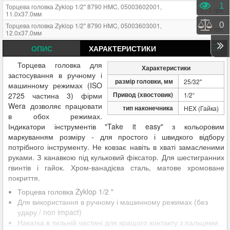
Пере
1
Торцева головка Zyklop 1/2" 8790 HMC, 05003602001,
373
грн.
11.0x37.0мм
Порі
0
Торцева головка Zyklop 1/2" 8790 HMC, 05003603001,
373
грн.
12.0x37.0мм
Торцева головка Zyklop 1/2" 8790 HMC, 05003614001,
499
ОПИС
ХАРАКТЕРИСТИКИ
грн.
24.0x37.0мм
Торцева головка Zyklop 1/2" 8790 HMC, 05003613001,
Торцева головка для
445
грн.
Характеристики
22.0x37.0мм
застосування в ручному і
размір головки, мм
25/32"
Торцева головка Zyklop 1/2" 8790 HMC, 05003612001,
машинному режимах (ISO
481
грн.
21.0x37.0мм
Привод (хвостовик)
2725 частина 3) фірми
1/2“
Торцева головка Zyklop 1/2" 8790 HMC, 05003610001,
400
Wera дозволяє працювати
грн.
тип наконечника
HEX (Гайка)
19.0x37.0мм
в обох режимах.
Торцева головка Zyklop 1/2" 8790 HMC, 05003609001,
437
грн.
Індикатори інструментів "Take it easy" з кольоровим
18.0x37.0мм
маркуванням розміру - для простого і швидкого відбору
Торцева головка Zyklop 1/2" 8790 HMC, 05003608001,
400
грн.
потрібного інструменту. Не ковзає навіть в хваті замасленими
17.0x37.0мм
руками. З канавкою під кульковий фіксатор. Для шестигранних
Торцева головка Zyklop 1/2" 8790 HMC, 05003607001,
382
грн.
16.0x37.0мм
гвинтів і гайок. Хром-ванадієва сталь, матове хромоване
покриття.
Торцева головка Zyklop 1/2" 8790 HMC, 05003604001,
347
грн.
13.0x37.0мм
Торцева головка Zyklop 1/2 "
Торцева головка Zyklop 1/2" 8790 HMC, 05003617001,
667
грн.
Для використання в ручному і машинному режимах (без
32.0x42.0мм
удару / non impact)
Торцева головка Zyklop 1/2" 8790 HMC, 05003616001,
667
грн.
Накатка в тильній частині для кращого контакту з пальцями
30.0x42.0мм