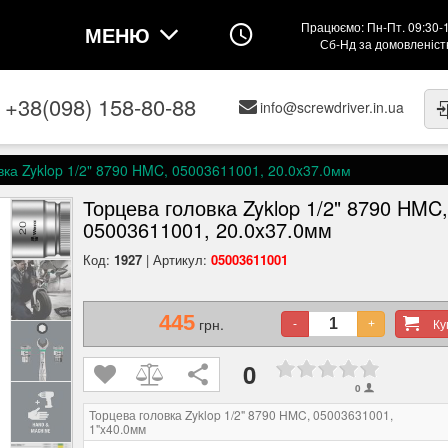
Працюємо: Пн-Пт. 09:30-
МЕНЮ
Сб-Нд за домовленіс
+38(098) 158-80-88
info@screwdriver.in.ua
вка Zyklop 1/2" 8790 HMC, 05003611001, 20.0x37.0мм
Торцева головка Zyklop 1/2" 8790 HMC,
05003611001, 20.0x37.0мм
Код:
1927
| Артикул:
05003611001
445
грн.
К
-
+
0
0
Торцева головка Zyklop 1/2" 8790 HMC, 05003631001,
1"x40.0мм