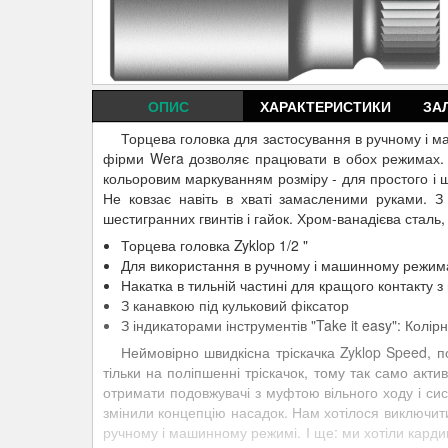
ОПИС
ХАРАКТЕРИСТИКИ
ЗА
Торцева головка для застосування в ручному і 
фірми Wera дозволяє працювати в обох режимах. Ін
кольоровим маркуванням розміру - для простого і ш
Не ковзає навіть в хваті замасленими руками. З
шестигранних гвинтів і гайок. Хром-ванадієва сталь
Торцева головка Zyklop 1/2 "
Для використання в ручному і машинному режимах
Накатка в тильній частині для кращого контакту 
З канавкою під кульковий фіксатор
З індикаторами інструментів "Take it easy": Колі
Неймовірно швидкісна тріскачка Zyklop Speed, п
тільки на поліпшенні тріскачок, тому так само акти
отримати подовжувачі з муфтою вільного ходу і сис
змінили концепцію насадок. Нам хотілося виключити
ручному і машинному режимі. І ще: ми хотіли кард