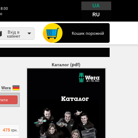
UA
18:00
тю
RU
Вхід в
Кошик порожній
кабінет
Каталог (pdf)
Wera
упити
475
грн.