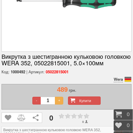
Викрутка з шестигранною кульковою головкою
WERA 352, 05022815001, 5.0×100мм
Код:
1000492
| Артикул:
05022815001
Wera
489
грн.
Купити
-
+
Коши
0
0
0
Відк
0
Викрутка з шестигранною кульковою головкою WERA 352,
374
грн.