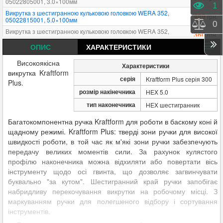
05022805001, 3.0×100мм
Пере
1
Викрутка з шестигранною кульковою головкою WERA 352,
489
грн.
05022815001, 5.0×100мм
Порі
0
Викрутка з шестигранною кульковою головкою WERA 352,
360
грн.
05138070001, 2.5×100мм
ОПИС
ХАРАКТЕРИСТИКИ
Викрутка з шестигранною кульковою головкою WERA 352,
589
грн.
05022820001, 6.0×125мм
Високоякісна
Характеристики
Викрутка з шестигранною кульковою головкою WERA 352,
360
грн.
викрутка Kraftform
05022795001, 1.5×60мм
серія
Kraftform Plus серія 300
Plus.
Викрутка з шестигранною кульковою головкою WERA 352,
360
грн.
розмір накінечника
HEX 5.0
05022800001, 2.0×100мм
тип наконечника
Викрутка з шестигранною кульковою головкою WERA 352,
HEX шестигранник
396
грн.
05022810001, 4.0×100мм
Багатокомпонентна ручка Kraftform для роботи в баскому коні й
Викрутка з шестигранною кульковою головкою WERA 352,
934
грн.
05022825001, 8.0×150мм
щадному режимі. Kraftform Plus: тверді зони ручки для високої
швидкості роботи, в той час як м'які зони ручки забезпечують
Викрутка з шестигранною кульковою головкою WERA 352,
1 043
грн.
05022830001, 10.0×150мм
передачу великих моментів сили. За рахунок кулястого
Викрутка з шестигранною кульковою головкою WERA 352,
профілю наконечника можна відхиляти або повертати вісь
1 195
грн.
05022835001, 12.0×150мм
інструменту щодо осі гвинта, що дозволяє загвинчувати
Викрутка з шестигранною кульковою головкою WERA 352,
буквально "за кутом". Шестигранний край ручки запобігає
423
грн.
05022905001, 5/32"×100мм
набридливу перекочування викрутки на робочому місці. З
Викрутка з шестигранною кульковою головкою WERA 352,
519
маркуванням ручки для полегшеного відбору і сортування
грн.
05022910001, 3/16"×100мм
інструментів.
Викрутка з шестигранною кульковою головкою WERA 352,
682
грн.
05022920001, 1/4"×125мм