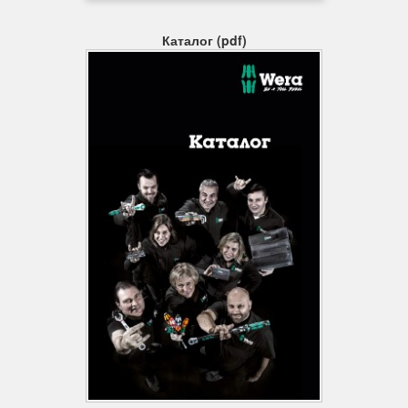
час ручка оптимізувалася за допомогою нових технологій, але
зберегла свою перевірену форму, адже людська рука за цей
час теж не змінилася.
Каталог (pdf)
Ідентифікатори інструментів Take it easy
Викрутки, забезпечені ідентифікаторами інструментів "Take it
easy": колірне кодування профілю наконечника і маркування
розміру на ручці викрутки.
Зручна форма
Відмінно підігнана за формою долоні ручка Kraftform береже
руку від мозолів і пухирів.
Велика контактна поверхня
Велика контактна поверхня ручки - з особливо високим
тертям на м'яких ділянках - забезпечує передачу високого
крутного моменту і не тисне на долоню виступаючими
частинами.
Шестигранний край ручки
Шестигранний край ручки захищає від надокучливого
перекочування інструменту на робочому місці. Шукати впав
інструмент більше не буде потрібно.