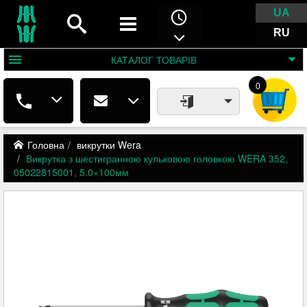
UA
RU
КАТАЛОГ
ТОВАРІВ
0
Головна
викрутки Wera
Викрутка з шестигранною кульковою головкою WERA 352,
05022815001, 5.0×100мм