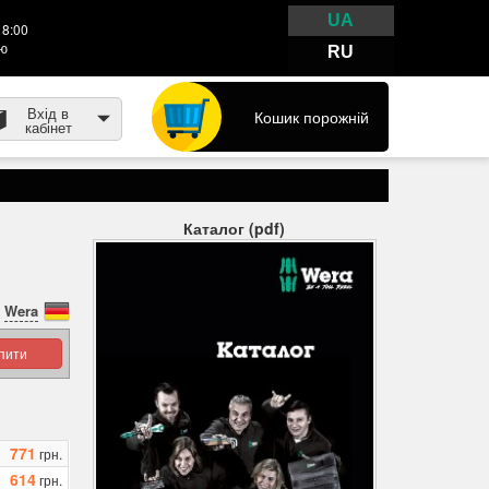
UA
18:00
тю
RU
Вхід в
Кошик порожній
кабінет
Каталог (pdf)
Wera
упити
771
грн.
614
грн.