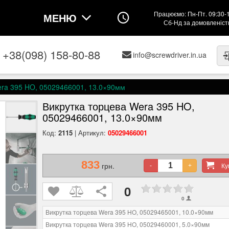
Працюємо: Пн-Пт. 09:30-
МЕНЮ
Сб-Нд за домовленіс
+38(098) 158-80-88
info@screwdriver.in.ua
era 395 HO, 05029466001, 13.0×90мм
Викрутка торцева Wera 395 HO,
05029466001, 13.0×90мм
Код:
2115
| Артикул:
05029466001
833
грн.
К
-
+
0
0
Викрутка торцева Wera 395 HO, 05029465001, 10.0×90мм
Викрутка торцева Wera 395 HO, 05029460001, 5.0×90мм