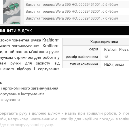
Викрутка торцева Wera 395 HO, 05029461001, 5.5×90мм
Викрутка торцева Wera 395 HO, 05029462001, 6.0×90мм
Викрутка торцева Wera 395 HO, 05029463001, 7.0×90мм
Викрутка торцева Wera 395 HO, 05029464001, 8.0×90мм
ЛИШИТИ ВІДГУК
Викрутка торцева Wera 395 HO, 05029466001, 13.0×90мм
Викрутка торцева Wera 395 HO, 05029501001, 3/16"×90мм
атокомпонентна ручка Kraftform
Характеристики
чного загвинчування. Kraftform
Викрутка торцева Wera 395 HO, 05029502001, 1/4"×90мм
серія
Kraftform Plus 
и, в той час як м'які зони ручки
Викрутка торцева Wera 395 HO, 05029503001, 5/16"×90мм
розмір накінечника
гнучким стрижнем для роботи у
13
Викрутка торцева Wera 395 HO, 05029504001, 11/32"×90мм
аєм ручки для захисту від
тип наконечника
HEX (Гайка)
Викрутка торцева Wera 395 HO, 05029505001, 3/8"×90мм
шеного відбору і сортування
Викрутка торцева Wera 395 HO, 05029506001, 7/16"×90мм
Викрутка торцева Wera 395 HO, 05029507001, 1/2"×90мм
к
 і ергономічного загвинчування
сортування інструментів
екочування
Оберігають руку і долоню цілком - навіть при тривалій роботі. У по
и, наприклад, наконечником Lasertip для надійної посадки в голівц
йде про закручуванні вручну.