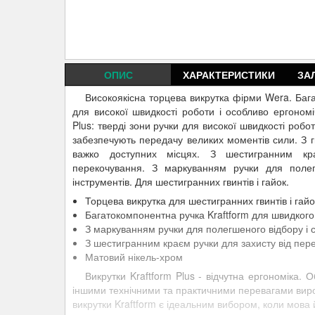
ОПИС
ХАРАКТЕРИСТИКИ
ЗА
Високоякісна торцева викрутка фірми Wera. Баг
для високої швидкості роботи і особливо ергономі
Plus: тверді зони ручки для високої швидкості робот
забезпечують передачу великих моментів сили. З 
важко доступних місцях. З шестигранним кр
перекочування. З маркуванням ручки для полег
інструментів. Для шестигранних гвинтів і гайок.
Торцева викрутка для шестигранних гвинтів і гайо
Багатокомпонентна ручка Kraftform для швидкого
З маркуванням ручки для полегшеного відбору і 
З шестигранним краєм ручки для захисту від пер
Матовий нікель-хром
Викрутки Kraftform Plus - відчутна ергономіка. 
іншими технічними та практичними перевагами вироб
викрутки Kraftform є ідеальним вибором, коли мова 