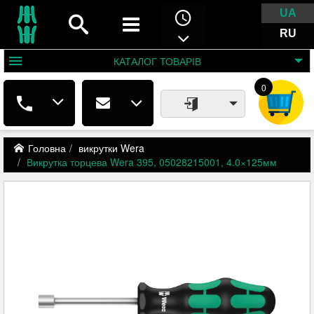
UA
RU
КАТАЛОГ
ТОВАРІВ
0
Головна
викрутки Wera
Викрутка торцева Wera 395, 05028215001, 4.0×125мм