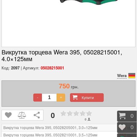
Викрутка торцева Wera 395, 05028215001,
4.0×125мм
Код:
2097
| Артикул:
05028215001
Wera
750
грн.
Купити
-
+
0
Коши
0
0
750
Відк
0
Викрутка торцева Wera 395, 05028205001, 3.0×125мм
грн.
750
Викрутка торцева Wera 395, 05028210001, 3.5×125мм
грн.