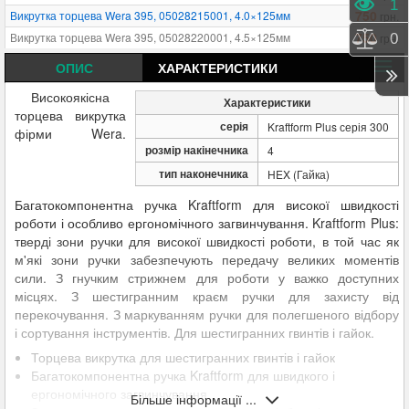
Пере
1
750
Викрутка торцева Wera 395, 05028215001, 4.0×125мм
грн.
750
Викрутка торцева Wera 395, 05028220001, 4.5×125мм
грн.
Порі
0
788
Викрутка торцева Wera 395, 05028225001, 5.0×125мм
грн.
ОПИС
ХАРАКТЕРИСТИКИ
788
Викрутка торцева Wera 395, 05028230001, 5.5×125мм
грн.
Високоякісна
Характеристики
833
Викрутка торцева Wera 395, 05029405001, 6.0×125мм
грн.
торцева викрутка
879
Викрутка торцева Wera 395, 05029410001, 7.0×125мм
серія
грн.
Kraftform Plus серія 300
фірми Wera.
1 126
Викрутка торцева Wera 395, 05029415001, 8.0×125мм
грн.
розмір накінечника
4
1 150
Викрутка торцева Wera 395, 05029420001, 9.0×125мм
грн.
тип наконечника
HEX (Гайка)
1 195
Викрутка торцева Wera 395, 05029425001, 10.0×125мм
грн.
Багатокомпонентна ручка Kraftform для високої швидкості
1 243
Викрутка торцева Wera 395, 05029430001, 11.0×125мм
грн.
роботи і особливо ергономічного загвинчування. Kraftform Plus:
1 434
Викрутка торцева Wera 395, 05029435001, 12.0×125мм
грн.
тверді зони ручки для високої швидкості роботи, в той час як
1 478
Викрутка торцева Wera 395, 05029440001, 13.0×125мм
грн.
м'які зони ручки забезпечують передачу великих моментів
сили. З гнучким стрижнем для роботи у важко доступних
1 585
Викрутка торцева Wera 395, 05029445001, 14.0×125мм
грн.
місцях. З шестигранним краєм ручки для захисту від
1 880
Викрутка торцева Wera 395, 05029450001, 15.0×125мм
грн.
перекочування. З маркуванням ручки для полегшеного відбору
і сортування інструментів. Для шестигранних гвинтів і гайок.
Торцева викрутка для шестигранних гвинтів і гайок
Багатокомпонентна ручка Kraftform для швидкого і
ергономічного загвинчування
Більше інформації ...