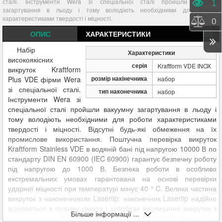
сталі. Інструменти Wera зі спеціальної сталі пройшли вакуумну
Пере
1
загартування в льоду і тому володіють необхідними для роботи
характеристиками твердості і міцності.
Порі
0
ОПИС
ХАРАКТЕРИСТИКИ
Набір
Характеристики
високоякісних
серія
Kraftform VDE INOX
викруток Kraftform
розмір накінечника
Plus VDE фірми Wera
набор
зі спеціальної сталі.
тип наконечника
набор
Інструменти Wera зі
спеціальної сталі пройшли вакуумну загартування в льоду і
тому володіють необхідними для роботи характеристиками
твердості і міцності. Відсутні будь-які обмеження на їх
промислове використання. Поштучна перевірка викруток
Kraftform Stainless VDE в водяній бані під напругою 10000 В по
стандарту DIN EN 60900 (IEC 60900) гарантує безпечну роботу
під напругою до 1000 В. Безпека роботи в особливо
екстремальних умовах гарантована на основі перевірки
ударної міцності при температурі мінус 40 ° C. Велика частина
викруток з наконечником Lasertip: наконечник Lasertip надійно
вгризається в головку гвинта і запобігає вислизання викрутки з
Більше інформації ...
головки гвинта. Багатокомпонентна ручка Kraftform для роботи