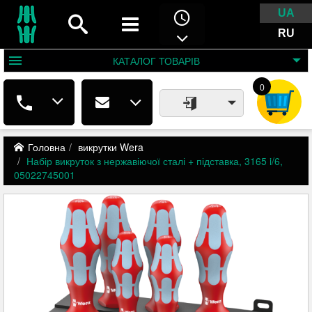
UA
RU
КАТАЛОГ
ТОВАРІВ
0
Головна
викрутки Wera
Набір викруток з нержавіючої сталі + підставка, 3165 i/6,
05022745001