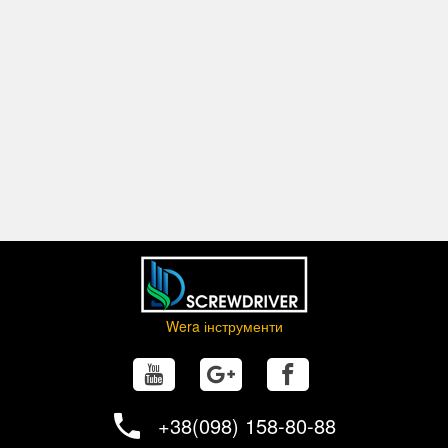
Lasertip міцно "чіпляється" за шліц гвинта і запобігає
вислизання з нього. Ідеальний для прямого шліца, Phillips і
Pozidriv
Менше зусилля притиску
Wera Lasertip зменшує необхідне зусилля притиску і
підвищує передачу зусилля. Закручування стає більш
безпечним і зручним
Ідентифікатори інструментів Take it easy
Викрутки забезпечені ідентифікаторами інструментів "Take it
easy": колірне кодування профілю наконечника і маркування
розміру на ручці викрутки.
Шестигранний край ручки
Шестигранний край ручки захищає від надокучливого
перекочування інструменту на робочому місці. Шукати впав
Wera інструменти
інструмент більше не буде потрібно.
+38(098) 158-80-88