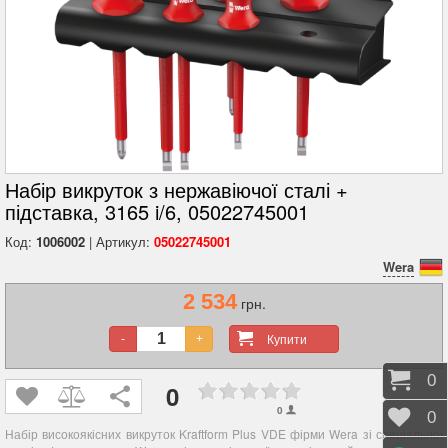
Набір викруток з нержавіючої сталі +
підставка, 3165 i/6, 05022745001
Код:
1006002
| Артикул:
05022745001
Wera
2 534
грн.
Купити
-
+
Коши
0
0
0
Відк
0
Набір високоякісних викруток Kraftform Plus VDE фірми Wera зі спеціальної