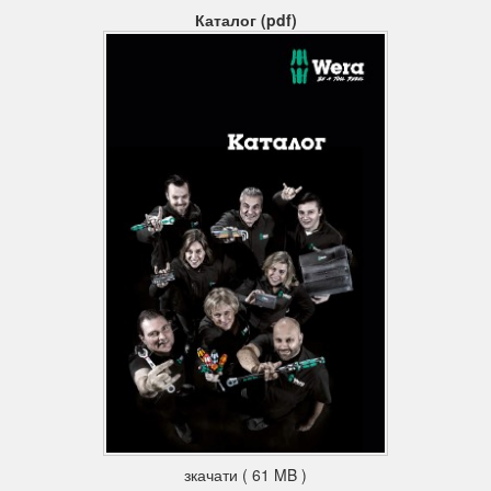
вакуумний гарт в льоді забезпечує необхідну твердість
Каталог (pdf)
інструменту. Електроізольовані по нормам VDE
Kraftform з нержавіючої сталі Wera.
Рішення проблеми з контактної іржею: Нержавіюча сталь
прикручується нержавіючої сталлю! Інструменти Wera
виготовляються з нержавіючої сталі, завдяки чому
запобігається виникнення контактної іржі.
Поштучна перевірка
Поштучна перевірка під напругою 10000 В за стандартом
IEC 60900 гарантує безпеку роботи під напругою до 1000 B.
Загартування в льоді під вакуумом
Інструменти з нержавіючої сталі від компанії Wera
загартовані в льоді під вакуумом і володіють необхідними
значеннями твердості і міцності. Промислове застосування
дозволено без будь-яких обмежень.
Lasertip
Вузько сфокусований промінь лазера створює структуру
поверхні з гострими крайками. Твердість профілю після
зкачати ( 61 MB )
обробки лазером становить до 1000 HV. Наконечник Wera