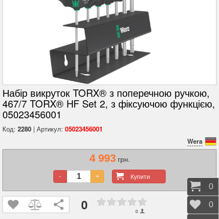
Набір викруток TORX® з поперечною ручкою,
467/7 TORX® HF Set 2, з фіксуючою функцією,
05023456001
Код:
2280
| Артикул:
05023456001
Wera
4 993
грн.
Купити
-
+
Коши
0
0
Відк
0
0