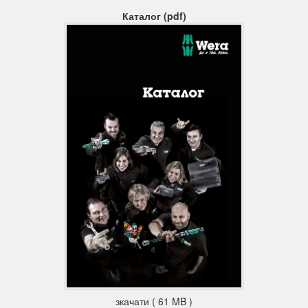
при цьому довгий робочий кінець служить в якості важеля.
Каталог (pdf)
Великий момент сили
Завдяки положенню руки, при якому вісь викрутки є
продовженням руки, досягаються особливо великі моменти
сили.
Захист від корозії і точність при закручуванні
За рахунок спеціальної обробки поверхні інструменти
набувають високий захист від корозії. Одночасно
забезпечується оптимальна точність при закручуванні.
Ідентифікатори інструментів "Take it easy"
Викрутки, забезпечені ідентифікаторами інструментів "Take it
easy": колірне кодування профілю наконечника і маркування
розміру на ручці викрутки.
З практичною підставкою з металу
У комплект входить металева підставка для зберігання та
зручного вибору інструментів у майстерні. Підставку можна
поставити або повісити. За рахунок нахилу підставки у
настінному варіанті викрутки з поперечною ручкою витягуються
легко і просто. Поперечні ручки викруток не впираються у стіну.
зкачати ( 61 MB )