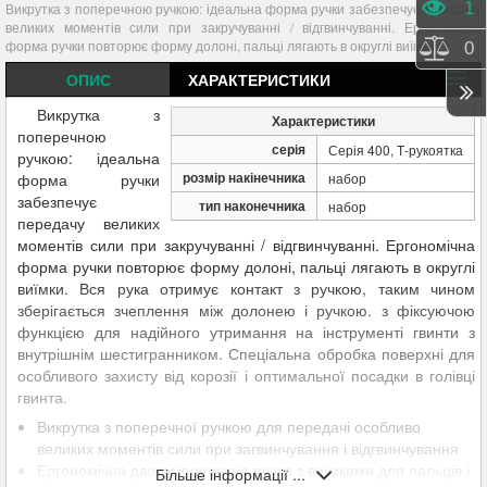
Пере
1
Викрутка з поперечною ручкою: ідеальна форма ручки забезпечує передачу
великих моментів сили при закручуванні / відгвинчуванні. Ергономічна
форма ручки повторює форму долоні, пальці лягають в округлі виїмки.
Порі
0
ОПИС
ХАРАКТЕРИСТИКИ
Викрутка з
Характеристики
поперечною
серія
Серія 400, Т-рукоятка
ручкою: ідеальна
розмір накінечника
форма ручки
набор
забезпечує
тип наконечника
набор
передачу великих
моментів сили при закручуванні / відгвинчуванні. Ергономічна
форма ручки повторює форму долоні, пальці лягають в округлі
виїмки. Вся рука отримує контакт з ручкою, таким чином
зберігається зчеплення між долонею і ручкою. з фіксуючою
функцією для надійного утримання на інструменті гвинти з
внутрішнім шестигранником. Спеціальна обробка поверхні для
особливого захисту від корозії і оптимальної посадки в голівці
гвинта.
Викрутка з поперечної ручкою для передачі особливо
великих моментів сили при загвинчування і відгвинчування
Ергономічна двокомпонентна ручка з виїмками для пальців і
Більше інформації ...