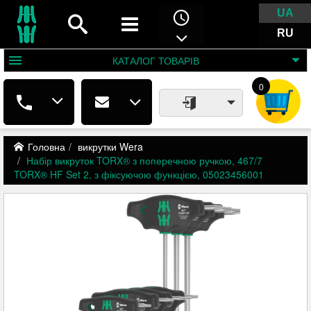
UA
RU
КАТАЛОГ
ТОВАРІВ
0
Головна
викрутки Wera
Набір викруток TORX® з поперечною ручкою, 467/7
TORX® HF Set 2, з фіксуючою функцією, 05023456001