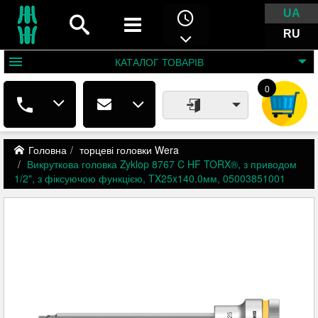
UA
RU
КАТАЛОГ
ТОВАРІВ
0
Головна
торцеві головки Wera
Викруткова головка Zyklop 8767 C HF TORX®, з приводом
1/2", з фіксуючою функцією, TX25x140.0мм, 05003851001