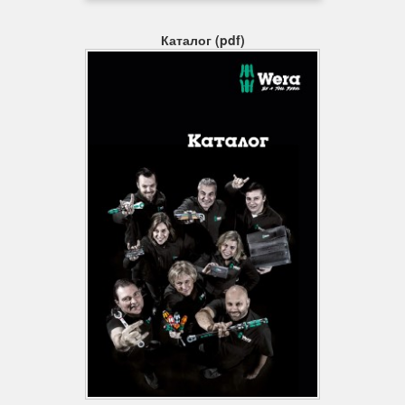
можна використовувати як вручну, так і з машиною (але не з
ударним інструментом). Всього один асортимент насадних
Каталог (pdf)
інструментів підійде для будь-яких завдань.
Викруткові головки з фіксуючою функцією для гвинтів TORX®
Інструменти TORX® HF, розроблені фахівцями Wera,
відрізняються поліпшеною геометрією вихідного профілю
TORX®. За рахунок притискної сили, що виникає в результаті
контактного тиску між наконечником інструменту і профілем
головки гвинта, гвинти TORX® по специфікації Acument
Intellectual Properties надійно утримуються на інструменті! Це
особливо допомагає при роботі в важкодоступному місці, куди
для підтримки гвинта не поміщається друга рука.