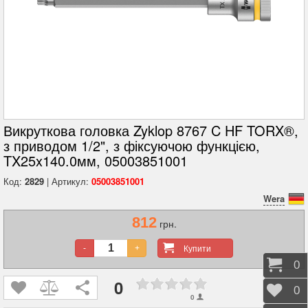
Викруткова головка Zyklop 8767 C HF TORX®,
з приводом 1/2", з фіксуючою функцією,
TX25x140.0мм, 05003851001
Код:
2829
| Артикул:
05003851001
Wera
812
грн.
Купити
-
+
Коши
0
0
Відк
0
0