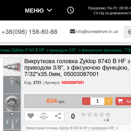
Працюємо: Пн-Пт. 09:30-
МЕНЮ
Сб-Нд за домовленіс
+38(098) 158-80-88
info@screwdriver.in.ua
ловка Zyklop 8740 B HF з приводом 3/8", з фіксуючою функцією, 7/
Викруткова головка Zyklop 8740 B HF з
приводом 3/8", з фіксуючою функцією,
7/32"x35.0мм, 05003087001
Код:
2721
| Артикул:
05003087001
634
грн.
К
-
+
0
0
Викруткова головка Zyklop 8740 B HF з приводом 3/8", з