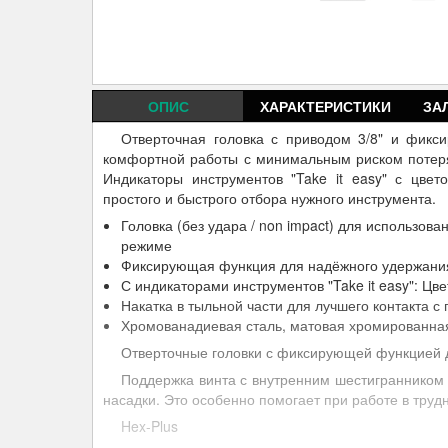
ОПИС
ХАРАКТЕРИСТИКИ
ЗА
Отверточная головка с приводом 3/8" и фик
комфортной работы с минимальным риском потеря
Индикаторы инструментов "Take it easy" с цвет
простого и быстрого отбора нужного инструмента.
Головка (без удара / non impact) для использов
режиме
Фиксирующая функция для надёжного удержания
С индикаторами инструментов "Take it easy": Цв
Накатка в тыльной части для лучшего контакта с
Хромованадиевая сталь, матовая хромированна
Отверточные головки с фиксирующей функцией 
Поддержка винта с внутренним шестигранником
насадки. Это особенно помогает при работе в труд
Hex-Plus