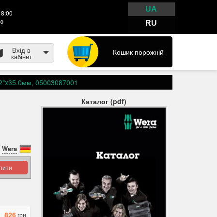
UA
18:00
тю
RU
Вхід в
Кошик порожній
кабінет
32"x35.0мм, 05003087001
Каталог (pdf)
Wera
упити
826
грн.