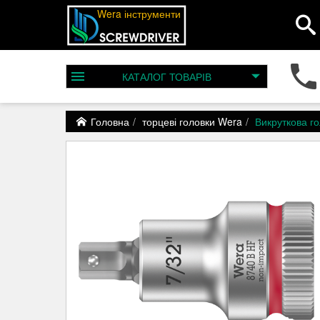
Wera інструменти
КАТАЛОГ
ТОВАРІВ
Головна
торцеві головки Wera
Викруткова го