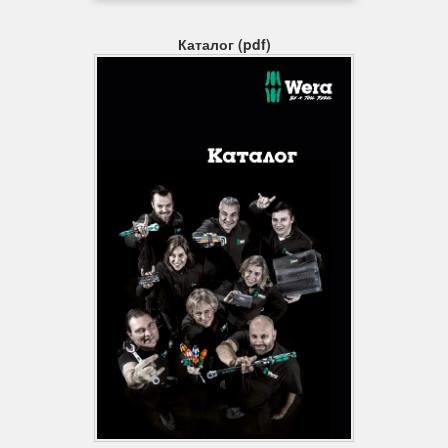
викруткові головки Zyklop), гвинтів із шестигранною головкою і
гайок (гайкові ключі Joker, головки Zyklop і головки Zyklop з
Каталог (pdf)
фіксуючою функцією) і гвинтів TORX® (Г-подібні ключі,
викруткові головки Zyklop).
Насадні інструменти з ручним і машинним приводом
Нові т.зв. насадки для ручного та машинного застосування,
можна використовувати як вручну, так і з машиною (але не з
ударним інструментом). Всього один асортимент насадних
інструментів підійде для будь-яких завдань.