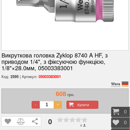
Викруткова головка Zyklop 8740 A HF, з
приводом 1/4", з фіксуючою функцією,
1/8"×28.0мм, 05003383001
Код:
2595
| Артикул:
05003383001
Wera
608
грн.
Купити
-
+
Коши
0
0
Відк
0
0