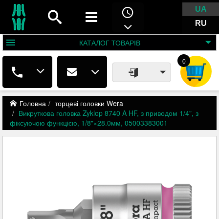
UA
RU
КАТАЛОГ
ТОВАРІВ
0
Головна
торцеві головки Wera
Викруткова головка Zyklop 8740 A HF, з приводом 1/4", з
фіксуючою функцією, 1/8"×28.0мм, 05003383001