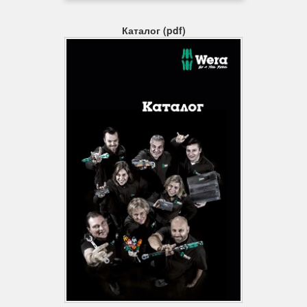
у формі подвійного шестикутника. Крім того, тріскачки з тонким
механізмом зачеплення завдяки малому куті повернення
Каталог (pdf)
роблять використання профілю з подвійним шестигранником
зайвим навіть при роботі в обмеженому просторі.
Накатка
Накатка в тильній частині для кращого контакту з пальцями.
Хромованадіева сталь
Завдяки використанню хром-ванадієвої сталі змінні
інструменти придатні для роботи з великим навантаженням.
Ідентифікатори інструментів "Take it easy"
Ідентифікатори інструментів "Take it easy" з кольоровим
кодуванням розміру - для простого і легкого вибору потрібного
інструменту. Система визначення розміру інструментів для
гвинтів з внутрішнім шестигранником (Г-подібні ключі,
викруткові головки Zyklop), гвинтів із шестигранною головкою і
гайок (гайкові ключі Joker, головки Zyklop і головки Zyklop з
фіксуючою функцією) і гвинтів TORX® (Г-подібні ключі,
викруткові головки Zyklop).