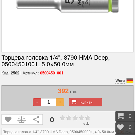
Торцева головка 1/4", 8790 HMA Deep,
05004501001, 5.0×50.0мм
Код:
2562
| Артикул:
05004501001
Wera
392
грн.
Купити
-
+
Коши
0
0
0
Відк
0
392
Торцева головка 1/4", 8790 HMA Deep, 05004500001, 4.0×50.0мм
грн.