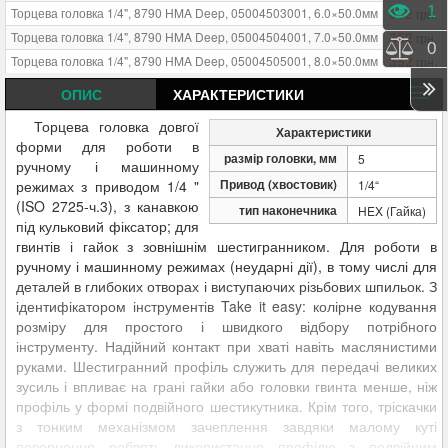
Пере
1
352
Торцева головка 1/4", 8790 HMA Deep, 05004503001, 6.0×50.0мм
грн.
352
Торцева головка 1/4", 8790 HMA Deep, 05004504001, 7.0×50.0мм
грн.
Порі
0
352
Торцева головка 1/4", 8790 HMA Deep, 05004505001, 8.0×50.0мм
грн.
360
Торцева головка 1/4", 8790 HMA Deep, 05004506001, 9.0×50.0мм
грн.
ОПИС
ХАРАКТЕРИСТИКИ
Торцева головка 1/4", 8790 HMA Deep, 05004507001,
360
грн.
10.0×50.0мм
Торцева головка довгої
Характеристики
форми для роботи в
Торцева головка 1/4", 8790 HMA Deep, 05004508001,
380
грн.
размір головки, мм
5
11.0×50.0мм
ручному і машинному
Торцева головка 1/4", 8790 HMA Deep, 05004510001,
Привод (хвостовик)
режимах з приводом 1/4 "
1/4“
414
грн.
13.0×50.0мм
(ISO 2725-ч.3), з канавкою
тип наконечника
HEX (Гайка)
Торцева головка 1/4", 8790 HMA Deep, 05004511001,
під кульковий фіксатор; для
414
грн.
14.0×50.0мм
гвинтів і гайок з зовнішнім шестигранником. Для роботи в
Торцева головка 1/4", 8790 HMA Deep, 05004512001,
490
грн.
ручному і машинному режимах (неударні дії), в тому числі для
15.0×50.0мм
деталей в глибоких отворах і виступаючих різьбових шпильок. З
392
Торцева головка 1/4", 8790 HMA Deep, 05004501001, 5.0×50.0мм
грн.
ідентифікатором інструментів Take it easy: колірне кодування
392
Торцева головка 1/4", 8790 HMA Deep, 05004502001, 5.5×50.0мм
грн.
розміру для простого і швидкого відбору потрібного
Торцева головка 1/4", 8790 HMA Deep, 05004509001,
інструменту. Надійний контакт при хваті навіть маслянистими
380
грн.
12.0×50.0мм
руками. Шестигранний профіль служить для передачі великих
зусиль і впливає на грані гайки або головки гвинта менше, ніж
профіль у формі подвійного шестикутника. Крім того, тріскачки
з тонким механізмом зачеплення завдяки малому куті
повернення роблять використання профілю з подвійним