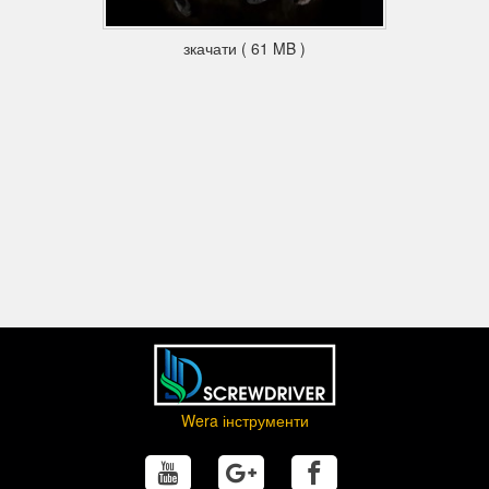
Надійна посадка і легке вилучення
зкачати ( 61 MB )
Новий зажим з легкообертовим механізмом дозволяє як
надійно закріпити інструмент без замикання, так і просто
витягти його.
Wera інструменти