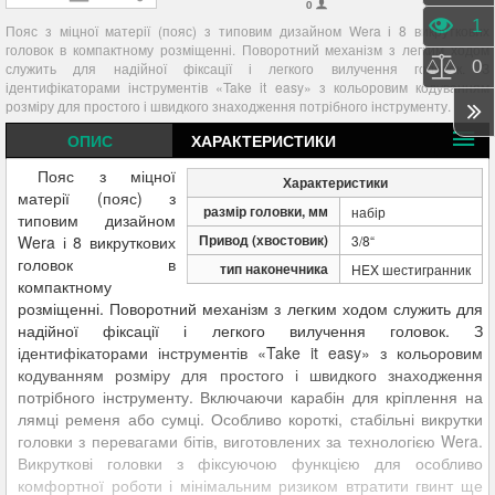
0
Пере
1
Пояс з міцної матерії (пояс) з типовим дизайном Wera і 8 викруткових
головок в компактному розміщенні. Поворотний механізм з легким ходом
Порі
0
служить для надійної фіксації і легкого вилучення головок. З
ідентифікаторами інструментів «Take it easy» з кольоровим кодуванням
розміру для простого і швидкого знаходження потрібного інструменту.
ОПИС
ХАРАКТЕРИСТИКИ
Пояс з міцної
Характеристики
матерії (пояс) з
размір головки, мм
набір
типовим дизайном
Привод (хвостовик)
Wera і 8 викруткових
3/8“
головок в
тип наконечника
HEX шестигранник
компактному
розміщенні. Поворотний механізм з легким ходом служить для
надійної фіксації і легкого вилучення головок. З
ідентифікаторами інструментів «Take it easy» з кольоровим
кодуванням розміру для простого і швидкого знаходження
потрібного інструменту. Включаючи карабін для кріплення на
лямці ременя або сумці. Особливо короткі, стабільні викрутки
головки з перевагами бітів, виготовлених за технологією Wera.
Викруткові головки з фіксуючою функцією для особливо
комфортної роботи і мінімальним ризиком втратити гвинт ще