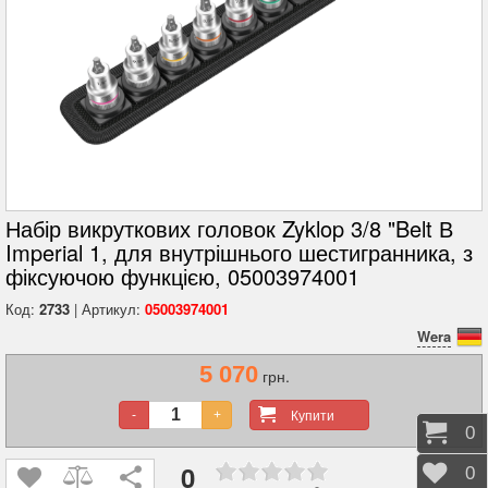
Набір викруткових головок Zyklop 3/8 "Belt В
Imperial 1, для внутрішнього шестигранника, з
фіксуючою функцією, 05003974001
Код:
2733
| Артикул:
05003974001
Wera
5 070
грн.
Купити
-
+
Коши
0
0
Відк
0