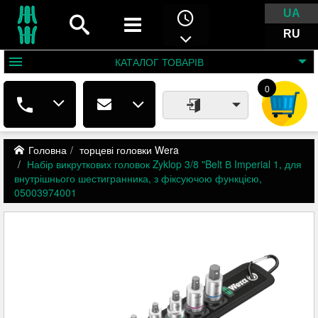
UA
RU
КАТАЛОГ
ТОВАРІВ
0
Головна
торцеві головки Wera
Набір викруткових головок Zyklop 3/8 "Belt В Imperial 1, для
внутрішнього шестигранника, з фіксуючою функцією,
05003974001