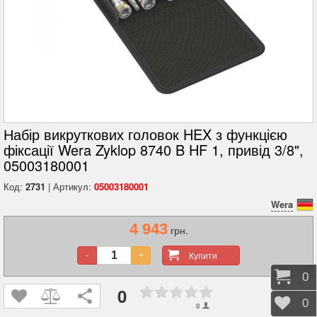
Набір викруткових головок HEX з функцією
фіксації Wera Zyklop 8740 B HF 1, привід 3/8",
05003180001
Код:
2731
| Артикул:
05003180001
Wera
4 943
грн.
Купити
-
+
Коши
0
0
Відк
0
0