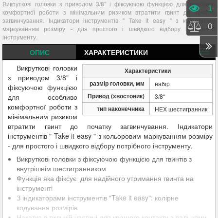
Викруткові головки з приводом 3/8" і фіксуючою функцією для особливо
Пере
1
комфортної роботи з мінімальним ризиком втратити гвинт до початку
загвинчування. Індикатори інструментів " Take it easy " з кольоровим
Порі
0
маркуванням розміру - для простого і швидкого відбору потрібного
інструменту.
ОПИС
ХАРАКТЕРИСТИКИ
Викруткові головки
Характеристики
з приводом 3/8" і
размір головки, мм
набір
фіксуючою функцією
Привод (хвостовик)
для особливо
3/8“
комфортної роботи з
тип наконечника
HEX шестигранник
мінімальним ризиком
втратити гвинт до початку загвинчування. Індикатори
інструментів " Take it easy " з кольоровим маркуванням розміру
- для простого і швидкого відбору потрібного інструменту.
Викруткові головки з фіксуючою функцією для гвинтів з
внутрішнім шестигранником
Функція яка фіксує для надійного утримання гвинта на
інструменті
З індикаторами інструментів "Take it easy": колірне
кодування розмірів
Накатка в тильній частині для кращого контакту з пальцями