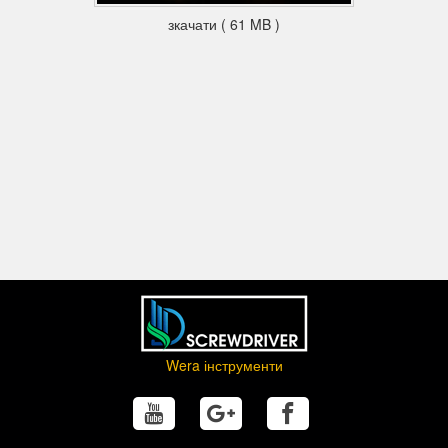
зкачати ( 61 MB )
Wera інструменти