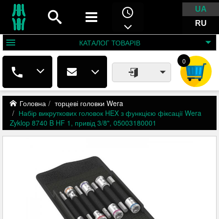
UA
RU
КАТАЛОГ
ТОВАРІВ
0
Головна
торцеві головки Wera
Набір викруткових головок HEX з функцією фіксації Wera
Zyklop 8740 B HF 1, привід 3/8", 05003180001