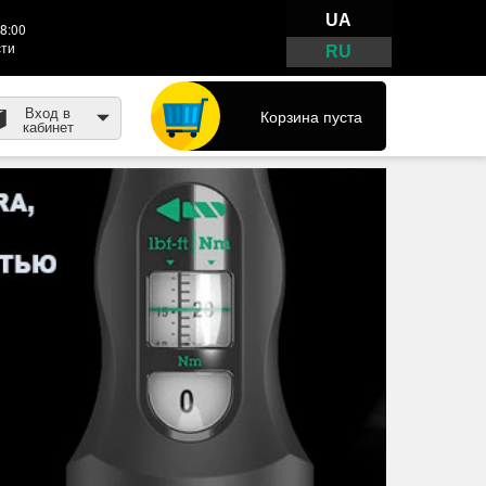
UA
8:00
сти
RU
Вход в
Корзина пуста
кабинет