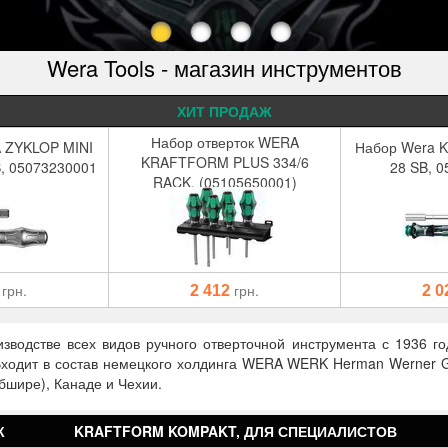
Wera Tools - магазин инструментов
ХИТ ПРОДАЖ
Набор отверток WERA
 ZYKLOP MINI
Набор Wera K
KRAFTFORM PLUS 334/6
B, 05073230001
28 SB, 
RACK, (05105650001)
грн.
грн.
2 412
2 0
зводстве всех видов ручного отверточной инструмента с 1936 г
 Входит в состав немецкого холдинга WERA WERK Herman Werner
бшире), Канаде и Чехии.
К
KRAFTFORM KOMPAKT, ДЛЯ СПЕЦИАЛИСТОВ