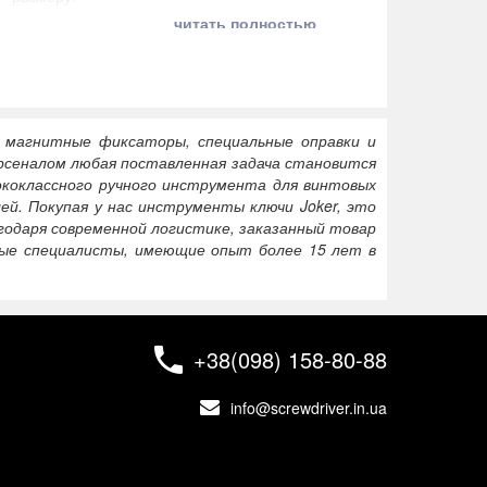
Теперь 
читать полностью
высверл
непланов
, магнитные фиксаторы, специальные оправки и
рсеналом любая поставленная задача становится
коклассного ручного инструмента для винтовых
й. Покупая у нас инструменты ключи Joker, это
годаря современной логистике, заказанный товар
ные специалисты, имеющие опыт более 15 лет в
+38(098) 158-80-88
info@screwdriver.in.ua