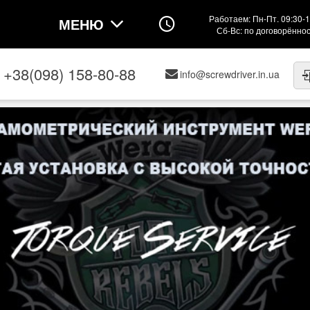
Работаем: Пн-Пт. 09:30-1
МЕНЮ
Сб-Вс: по договорённо
+38(098) 158-80-88
info@screwdriver.in.ua