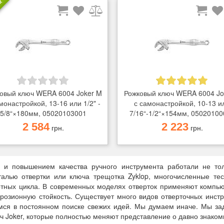
АЖ
овый ключ WERA 6004 Joker M
Рожковый ключ WERA 6004 Jo
монастройкой, 13-16 или 1/2" -
с самонастройкой, 10-13 и
5/8“×180мм, 05020103001
7/16“-1/2“×154мм, 05020100
2 584
2 223
грн.
грн.
 и повышением качества ручного инструмента работали не то
талью отвертки или ключа трещотка Zyklop, многочисленные тес
артных цикла. В современных моделях отверток применяют комп
розионную стойкость. Существует много видов отверточных инстру
имся в постоянном поиске свежих идей. Мы думаем иначе. Мы за
юч Joker, которые полностью меняют представление о давно знаком