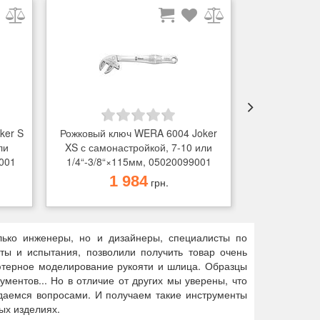
ker S
Рожковый ключ WERA 6004 Joker
Рожковый кл
ли
XS с самонастройкой, 7-10 или
XXL с самона
001
1/4“-3/8“×115мм, 05020099001
15/16"-1 1/4
1 984
3
грн.
лько инженеры, но и дизайнеры, специалисты по
ты и испытания, позволили получить товар очень
ьютерное моделирование рукояти и шлица. Образцы
ментов... Но в отличие от других мы уверены, что
даемся вопросами. И получаем такие инструменты
ых изделиях.