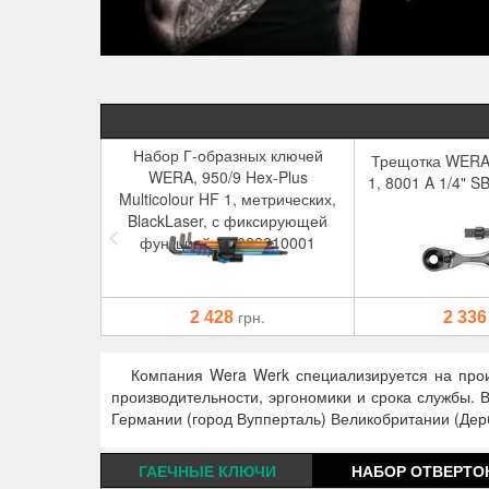
Набор Г-образных ключей
Трещотка WERA
WERA, 950/9 Hex-Plus
1, 8001 A 1/4" S
Multicolour HF 1, метрических,
BlackLaser, с фиксирующей
функцией, 05022210001
грн.
2 428
2 336
Компания Wera Werk специализируется на прои
производительности, эргономики и срока службы.
Германии (город Вупперталь) Великобритании (Дер
ГАЕЧНЫЕ КЛЮЧИ
НАБОР ОТВЕРТО