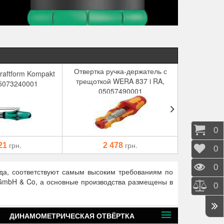
Отвертка ручка-держатель с
Отвертка 
raftform Kompakt
трещоткой WERA 837 i RA,
WERA 2035
05073240001
05057490001
0.2
Корз
0
грн.
грн.
21
2 478
Отло
0
Прос
0
ода, соответствуют самым высоким требованиям по
 GmbH & Co, а основные производства размещены в
Срав
0
ДИНАМОМЕТРИЧЕСКАЯ ОТВЁРТКА