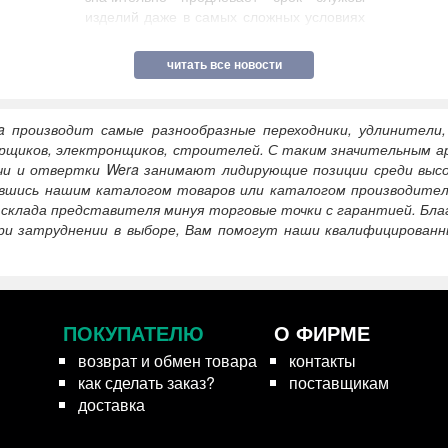
изделий даже в самых сложных условиях
эксплуатации.
читать полностью
читать все новости
a производит самые разнообразные переходники, удлинители
орщиков, электронщиков, строителей. С таким значительным а
чи и отвертки Wera занимают лидирующие позиции среди высо
авшись нашим каталогом товаров или каталогом производителе
 склада представителя минуя торговые точки с гарантией. Бла
ри затруднении в выборе, Вам помогут наши квалифицирован
ПОКУПАТЕЛЮ
О ФИРМЕ
возврат и обмен товара
контакты
как сделать заказ?
поставщикам
доставка