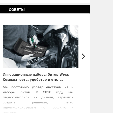
СОВЕТЫ
Инновационные наборы битов Wera:
Динамом
Компактность, удобство и стиль.
Мы постоянно усовершенствуем наши
Инструм
наборы битов. В 2016 году мы
моменто
переосмыслили их дизайн, стремясь
завинчив
создать решения, легко
что помо
идентифицируемые по профилю и
болтов 
размеру.
надежно