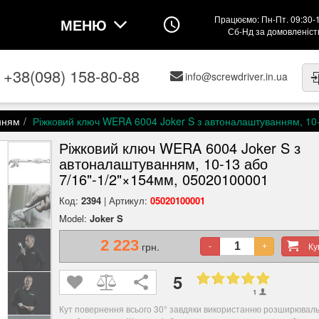
Працюємо: Пн-Пт. 09:30-
МЕНЮ
Сб-Нд за домовленіс
+38(098) 158-80-88
info@screwdriver.in.ua
анням
Ріжковий ключ WERA 6004 Joker S з автоналаштуванням, 10
Ріжковий ключ WERA 6004 Joker S з
автоналаштуванням, 10-13 або
7/16"-1/2"×154мм, 05020100001
Код:
2394
| Артикул:
05020100001
Model:
Joker S
2 223
грн.
К
-
+
5
1
Кут повернення всього 30° завдяки використанню розширювал