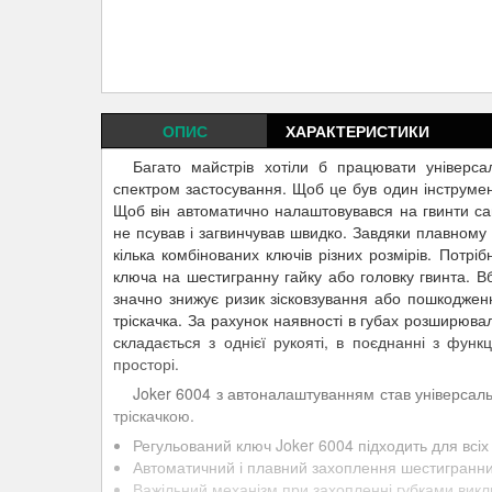
ОПИС
ХАРАКТЕРИСТИКИ
Багато майстрів хотіли б працювати універс
спектром застосування. Щоб це був один інструмен
Щоб він автоматично налаштовувався на гвинти сами
не псував і загвинчував швидко. Завдяки плавному
кілька комбінованих ключів різних розмірів. Потр
ключа на шестигранну гайку або головку гвинта. В
значно знижує ризик зісковзування або пошкоджен
тріскачка. За рахунок наявності в губах розширюва
складається з однієї рукояті, в поєднанні з фун
просторі.
Joker 6004 з автоналаштуванням став універсал
тріскачкою.
Регульований ключ Joker 6004 підходить для всіх
Автоматичний і плавний захоплення шестигранних 
Важільний механізм при захопленні губками викл