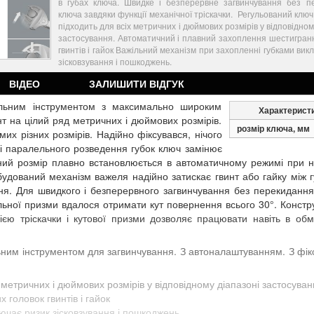
в губах ключа. Швидке і безперервне загвинчування без п
ключа завдяки функції механічної тріскачки.
Регульований ключ
підходить для всіх метричних і дюймових розмірів у відповідном
застосування. Автоматичний і плавний захоплення шестигран
гвинтів і гайок Важільний механізм при захопленні губками вик
зісковзування і пошкоджень.
ВІДЕО
ЗАЛИШИТИ ВІДГУК
альним інструментом з максимально широким
Характерист
т на цілий ряд метричних і дюймових розмірів.
розмір ключа, мм
х різних розмірів. Надійно фіксувався, нічого
 і паралельного розведення губок ключ замінює
ібний розмір плавно встановлюється в автоматичному режимі при 
будований механізм важеля надійно затискає гвинт або гайку між 
ня. Для швидкого і безперервного загвинчування без перекидання
льної призми вдалося отримати кут повернення всього 30°. Констр
кцією тріскачки і кутової призми дозволяє працювати навіть в об
ьним інструментом для загвинчування. З автоналаштуванням. З фік
 метричних і дюймових розмірів у відповідному діапазоні застосува
головок гвинтів і гайок
ючає ризик зісковзування і пошкоджень