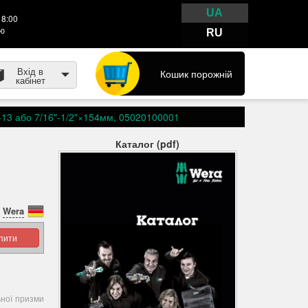
UA
18:00
тю
RU
Вхід в
Кошик порожній
кабінет
-13 або 7/16"-1/2"×154мм, 05020100001
Каталог (pdf)
Wera
упити
ьної призми