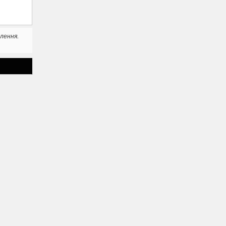
лення.
озмірів у
круглення