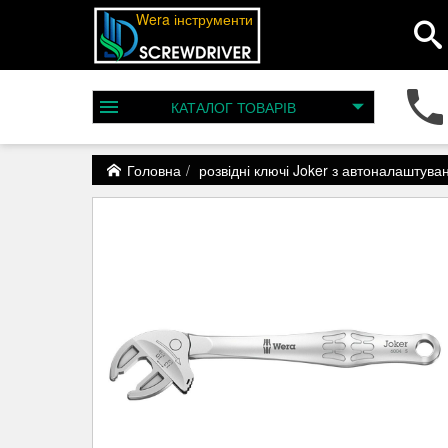
Wera інструменти
КАТАЛОГ
ТОВАРІВ
Головна
розвідні ключі Joker з автоналаштув