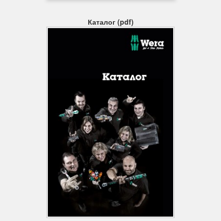
у формі подвійного шестикутника. Крім того, тріскачки з тонким
механізмом зачеплення завдяки малому куті повернення
Каталог (pdf)
роблять використання профілю з подвійним шестигранником
зайвим навіть при роботі в обмеженому просторі.
Накатка
Накатка в тильній частині для кращого контакту з пальцями.
Хромованадіева сталь
Завдяки використанню хром-ванадієвої сталі змінні
інструменти придатні для роботи з великим навантаженням.
Ідентифікатори інструментів "Take it easy"
Ідентифікатори інструментів "Take it easy" з кольоровим
кодуванням розміру - для простого і легкого вибору потрібного
інструменту. Система визначення розміру інструментів для
гвинтів з внутрішнім шестигранником (Г-подібні ключі,
викруткові головки Zyklop), гвинтів із шестигранною головкою і
гайок (гайкові ключі Joker, головки Zyklop і головки Zyklop з
фіксуючою функцією) і гвинтів TORX® (Г-подібні ключі,
викруткові головки Zyklop).