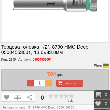
Торцева головка 1/2", 8790 HMC Deep,
05004553001, 13.0×83.0мм
Код:
2815
| Артикул:
05004553001
Wera
704
грн.
Купити
-
+
Коши
0
0
0
Відк
0
Торцева головка 1/2", 8790 HMC Deep, 05004563001,
917
грн.