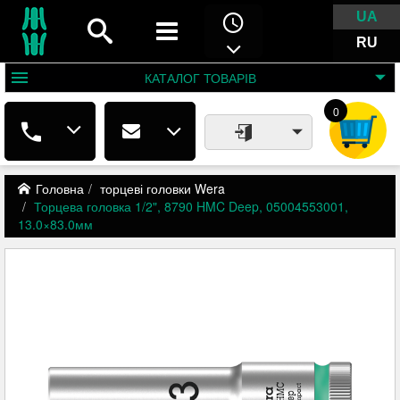
UA
RU
КАТАЛОГ
ТОВАРІВ
0
Головна
торцеві головки Wera
Торцева головка 1/2", 8790 HMC Deep, 05004553001,
13.0×83.0мм